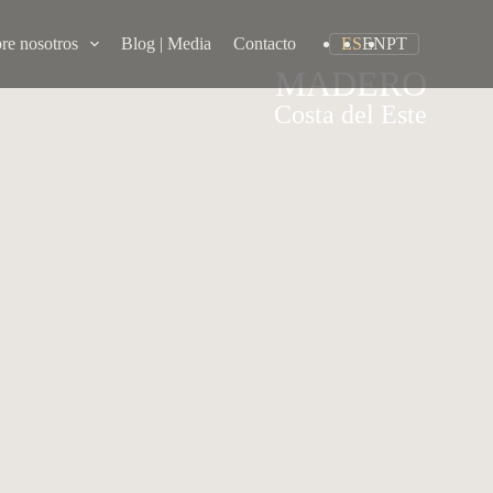
re nosotros
Blog | Media
Contacto
ES
EN
PT
MADERO
Costa del Este