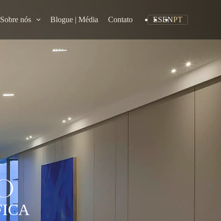
Sobre nós
Blogue | Média
Contato
ES
EN
PT
O
FICA